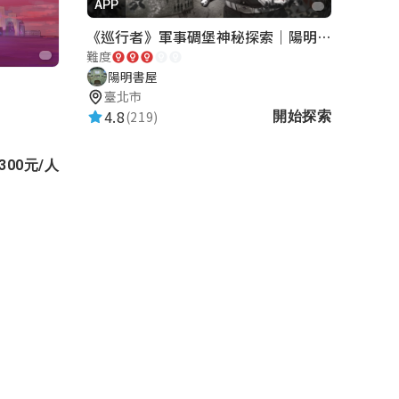
APP
《巡行者》軍事碉堡神秘探索｜陽明書屋實境遊戲
難度
陽明書屋
臺北市
4.8
(219)
開始探索
300元/人