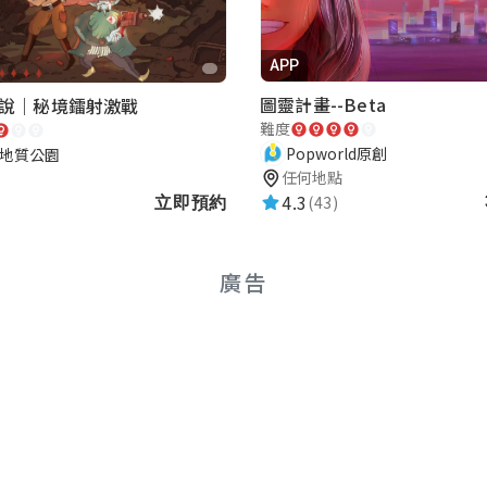
APP
圖靈計畫--Beta
說｜秘境鐳射激戰
難度
Popworld原創
地質公園
任何地點
4.3
(43)
立即預約
廣告