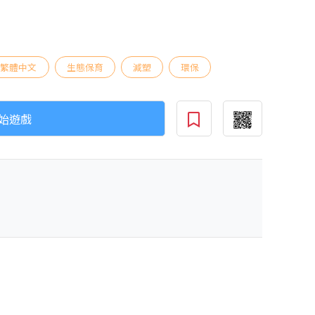
繁體中文
生態保育
減塑
環保
始遊戲