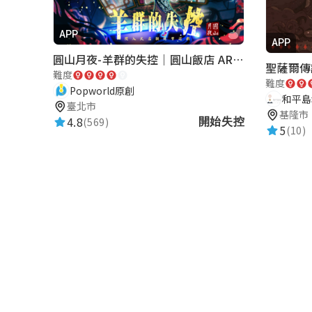
James Chen
APP
★★★★★
2026-05-15 09:00:44
APP
圓山月夜-羊群的失控｜圓山飯店 ARG實境解謎遊戲
聖薩爾傳
難度
難度
Popworld原創
27李佶真
和平島
臺北市
基隆市
★★★★★
4.8
(569)
2026-03-23 15:00:55
開始失控
5
(10)
韋韋欣妤
★★★★★
2025-07-20 12:21:33
james
★★★★★
2025-03-22 15:12:32