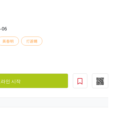
-06
黃春明
打蒼蠅
라인 시작