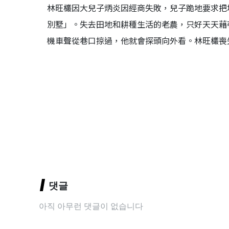
林旺欉因大兒子炳炎因經商失敗，兒子跪地要求把
別墅」。失去田地和耕種生活的老農，只好天天藉
機車聲從巷口掠過，他就會探頭向外看。林旺欉喪失土
댓글
아직 아무런 댓글이 없습니다