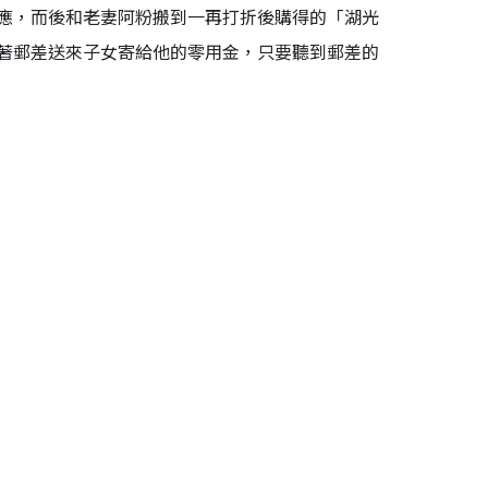
應，而後和老妻阿粉搬到一再打折後購得的「湖光
著郵差送來子女寄給他的零用金，只要聽到郵差的