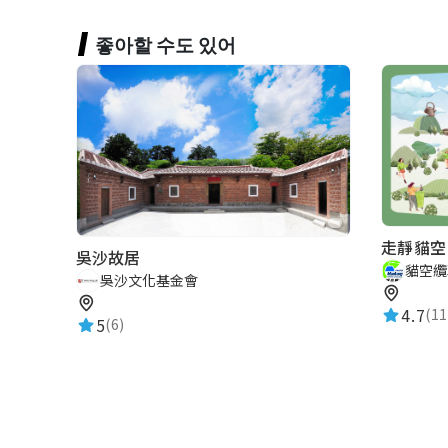
좋아할 수도 있어
走靜貓空 M
吳沙故居
貓空纜
吳沙文化基金會
4.7
(11
5
(6)