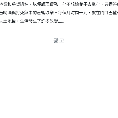
地契和房契過名，以便處理債務，他不想讓兒子去坐牢，只得答
著喝酒與打死無辜的蒼蠅取樂。每個月時間一到，就在門口巴望
地後，生活發生了許多改變......
광고