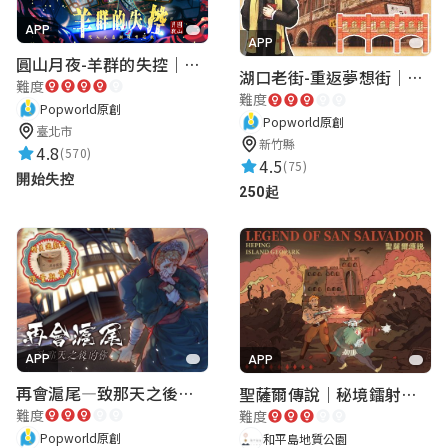
APP
APP
圓山月夜-羊群的失控｜圓山飯店 ARG實境解謎遊戲
湖口老街-重返夢想街｜新竹老街城市解謎
難度
難度
Popworld原創
Popworld原創
臺北市
新竹縣
4.8
(570)
4.5
(75)
開始失控
250起
APP
APP
再會滬尾—致那天之後的你｜淡水老街實境遊戲｜實體遊戲盒
聖薩爾傳說｜秘境鐳射激戰
難度
難度
Popworld原創
和平島地質公園