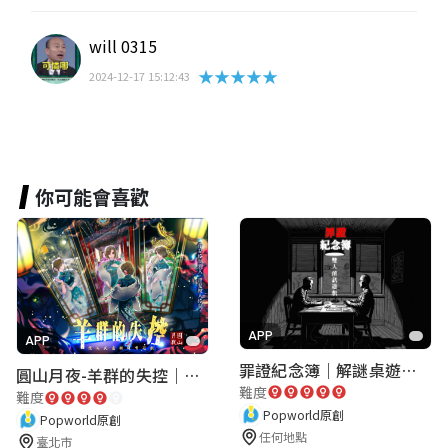
will 0315
★★★★★
2024-12-17 15:12:43
你可能會喜歡
APP
APP
罪證紀念簿｜解謎桌遊｜警匪偵訊｜室內遊戲
圓山月夜-羊群的失控｜圓山飯店 ARG實境解謎遊戲
難度
難度
Popworld原創
Popworld原創
任何地點
臺北市