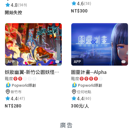
4.6
(58)
4.8
(569)
NT$300
開始失控
APP
APP
妖妝幽翼-新竹公園妖怪懸疑事件
圖靈計畫--Alpha
難度
難度
Popworld原創
Popworld原創
新竹市
任何地點
4.4
4.4
(47)
(60)
NT$280
300元/人
廣告