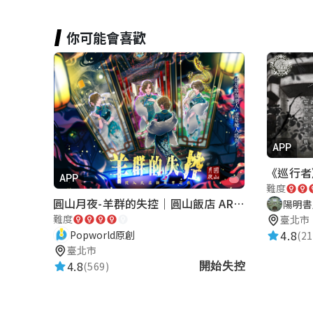
題目難易度很剛好，可以在玩遊戲的過程
護，使美麗的風景延續下去！
你可能會喜歡
Sandy Huang
★★★★★
2024-12-07 00:29:13
很棒的遊戲！！
APP
APP
H205 08戴振倫
難度
圓山月夜-羊群的失控｜圓山飯店 ARG實境解謎遊戲
陽明書
★★★★★
2024-12-05 13:20:52
難度
臺北市
太好玩了吧天哪
4.8
Popworld原創
(21
臺北市
4.8
(569)
開始失控
文文
★★★★★
2024-12-05 01:28:31