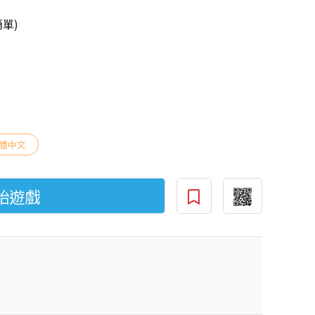
簡單)
體中文
始遊戲