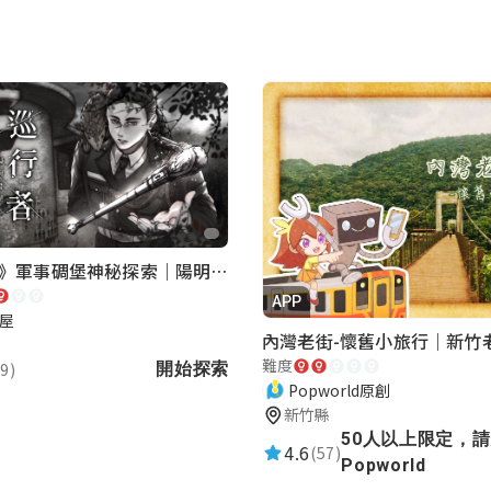
中學習到柳川的相關資訊，也瞭解了應該要做好環境的保
《巡行者》軍事碉堡神秘探索｜陽明書屋實境遊戲
APP
屋
難度
9)
開始探索
Popworld原創
新竹縣
50人以上限定，
4.6
(57)
Popworld