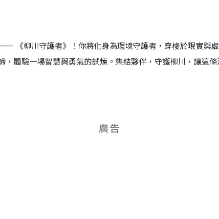
—— 《柳川守護者》！你將化身為環境守護者，穿梭於現實與
諦，體驗一場智慧與勇氣的試煉。集結夥伴，守護柳川，讓這條
廣告