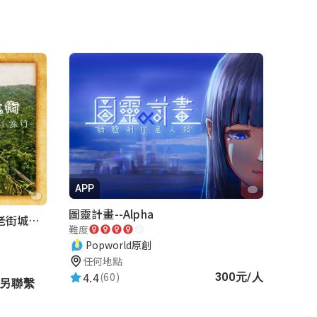
APP
圖靈計畫--Alpha
內灣老街-懷舊小旅行｜新竹老街城市解謎
難度
Popworld原創
任何地點
4.4
(60)
300元/人
請另聯繫