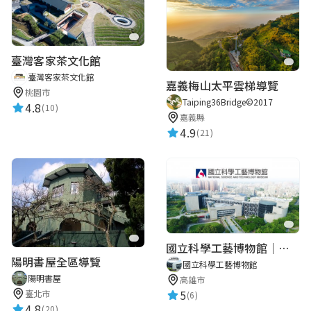
臺灣客家茶文化館
臺灣客家茶文化館
嘉義梅山太平雲梯導覽
桃園市
Taiping36Bridge©2017
4.8
(10)
嘉義縣
4.9
(21)
國立科學工藝博物館｜華語智慧導覽
陽明書屋全區導覽
國立科學工藝博物館
陽明書屋
高雄市
5
臺北市
(6)
4.8
(20)