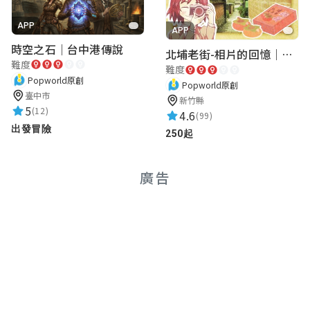
APP
APP
時空之石｜台中港傳說
北埔老街-相片的回憶｜新竹老街城市解謎
難度
難度
Popworld原創
Popworld原創
臺中市
新竹縣
5
(12)
4.6
(99)
出發冒險
250起
廣告