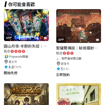
你可能會喜歡
沛潔 池
★★★★★
2024-12-26 14:42:00
可以多使用引導提示，儘量不直接給答案
APP
我是吳祉澔
APP
圓山月夜-羊群的失控｜圓山飯店 ARG實境解謎遊戲
★★★★★
聖薩爾傳說｜秘境鐳射激戰
2024-12-26 14:29:38
難度
難度
Popworld原創
和平島地質公園
臺北市
基隆市
4.8
Cogi Chen
(569)
5
(10)
★★★★★
開始失控
2024-12-19 20:05:57
立即預約