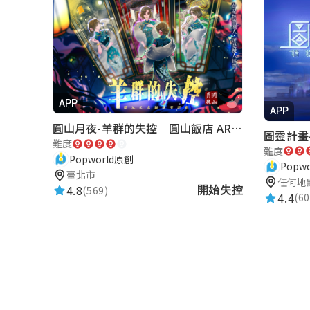
APP
APP
圓山月夜-羊群的失控｜圓山飯店 ARG實境解謎遊戲
圖靈計畫--
難度
難度
Popworld原創
Popw
臺北市
任何地
4.8
(569)
開始失控
4.4
(60