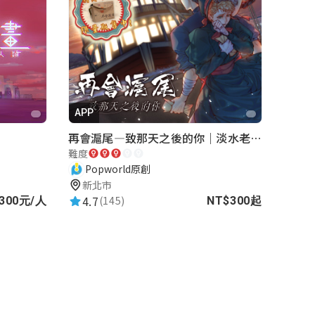
APP
再會滬尾—致那天之後的你｜淡水老街實境遊戲｜實體遊戲盒
難度
Popworld原創
新北市
4.7
(145)
NT$300起
300元/人