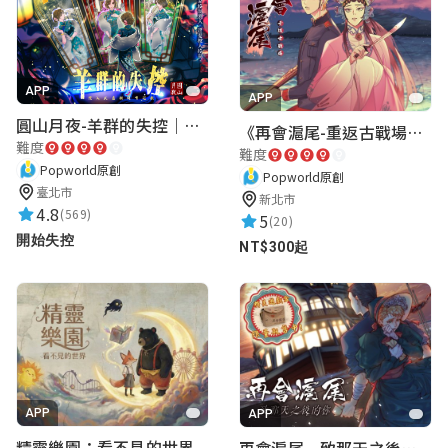
APP
APP
圓山月夜-羊群的失控｜圓山飯店 ARG實境解謎遊戲
《再會滬尾-重返古戰場》｜淡水老街實境遊戲｜實體遊戲盒
難度
難度
Popworld原創
Popworld原創
臺北市
新北市
4.8
(569)
5
(20)
開始失控
NT$300起
APP
APP
精靈樂園：看不見的世界
再會滬尾—致那天之後的你｜淡水老街實境遊戲｜實體遊戲盒