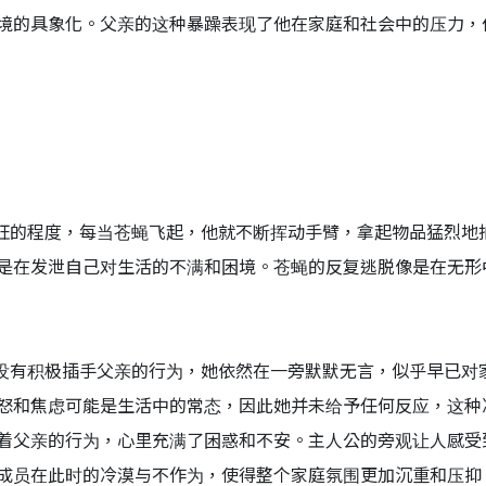
境的具象化。父亲的这种暴躁表现了他在家庭和社会中的压力，
疯狂的程度，每当苍蝇飞起，他就不断挥动手臂，拿起物品猛烈地
是在发泄自己对生活的不满和困境。苍蝇的反复逃脱像是在无形
旧没有积极插手父亲的行为，她依然在一旁默默无言，似乎早已对
怒和焦虑可能是生活中的常态，因此她并未给予任何反应，这种
着父亲的行为，心里充满了困惑和不安。主人公的旁观让人感受
成员在此时的冷漠与不作为，使得整个家庭氛围更加沉重和压抑