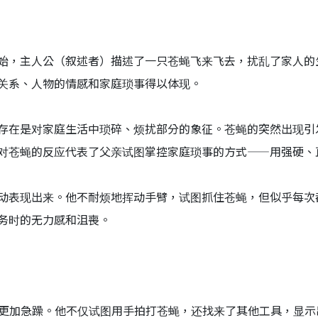
始，主人公（叙述者）描述了一只苍蝇飞来飞去，扰乱了家人的
关系、人物的情感和家庭琐事得以体现。
存在是对家庭生活中琐碎、烦扰部分的象征。苍蝇的突然出现引
对苍蝇的反应代表了父亲试图掌控家庭琐事的方式——用强硬、
动表现出来。他不耐烦地挥动手臂，试图抓住苍蝇，但似乎每次
务时的无力感和沮喪。
变得更加急躁。他不仅试图用手拍打苍蝇，还找来了其他工具，显