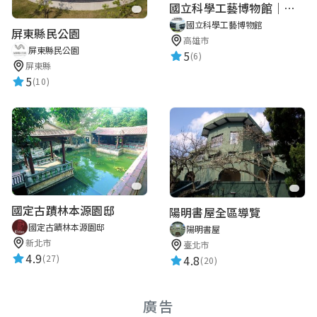
國立科學工藝博物館｜華語智慧導覽
國立科學工藝博物館
屏東縣民公園
高雄市
屏東縣民公園
5
(6)
屏東縣
5
(10)
國定古蹟林本源園邸
陽明書屋全區導覽
國定古蹟林本源園邸
陽明書屋
新北市
臺北市
4.9
4.8
(27)
(20)
廣告