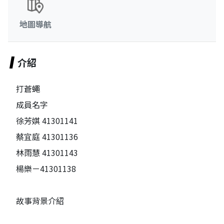
地圖導航
介紹
打蒼蠅
成員名字
徐芳娸 41301141
蔡宜庭 41301136
林雨慧 41301143
楊樂ㄧ41301138
故事背景介紹