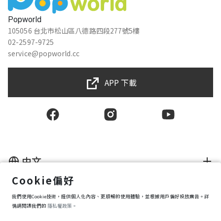
Popworld
105056 台北市松山區八德路四段277號5樓
02-2597-9725
service@popworld.cc
APP 下載
中文
Cookie偏好
使用者授權合約
我們使用Cookie技術，提供個人化內容、更順暢的使用體驗，並根據用戶偏好投放廣告。詳
隱私權保護政策
資訊安全政策
情請閱讀我們的
隱私權政策。
購買條款
Cookie 偏好設定