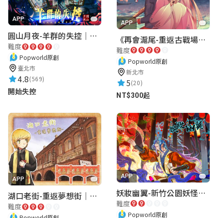
APP
APP
圓山月夜-羊群的失控｜圓山飯店 ARG實境解謎遊戲
《再會滬尾-重返古戰場》｜淡水老街實境遊戲｜實體遊戲盒
難度
難度
Popworld原創
Popworld原創
臺北市
新北市
4.8
(569)
5
(20)
開始失控
NT$300起
APP
APP
妖妝幽翼-新竹公園妖怪懸疑事件
湖口老街-重返夢想街｜新竹老街城市解謎
難度
難度
Popworld原創
Popworld原創