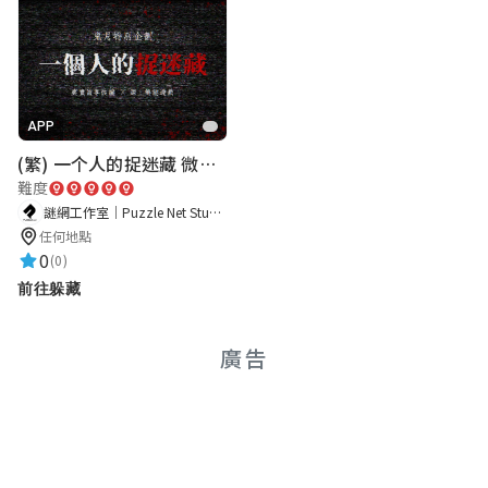
APP
(繁) 一个人的捉迷藏 微恐都市传说
難度
謎網工作室｜Puzzle Net Studio
任何地點
0
(0)
前往躲藏
廣告