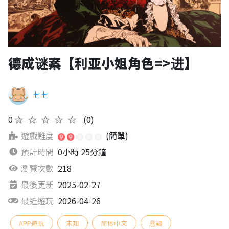
德成谜案【利亚小姐角色=>进】
七七
0
★★★★★
(0)
遊戲難度
(簡單)
預計時間
0小時 25分鐘
瀏覽次數
218
最後更新
2025-02-27
最近遊玩
2026-04-26
APP遊玩
未知
简体中文
悬疑