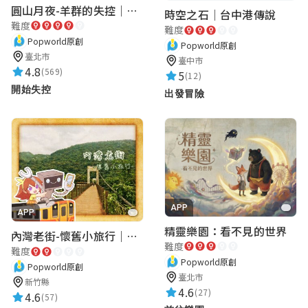
圓山月夜-羊群的失控｜圓山飯店 ARG實境解謎遊戲
時空之石｜台中港傳說
難度
難度
Popworld原創
Popworld原創
臺北市
臺中市
4.8
(569)
5
(12)
開始失控
出發冒險
APP
APP
精靈樂園：看不見的世界
內灣老街-懷舊小旅行｜新竹老街城市解謎
難度
難度
Popworld原創
Popworld原創
臺北市
新竹縣
4.6
(27)
4.6
(57)