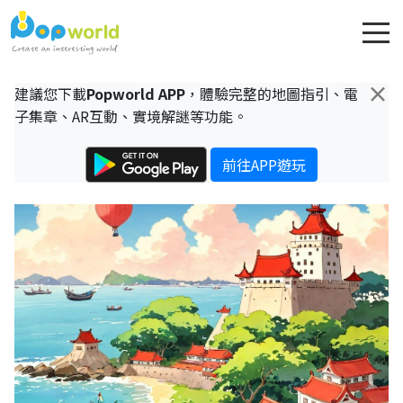
×
建議您下載
Popworld APP
，體驗完整的地圖指引、電
子集章、AR互動、實境解謎等功能。
前往APP遊玩