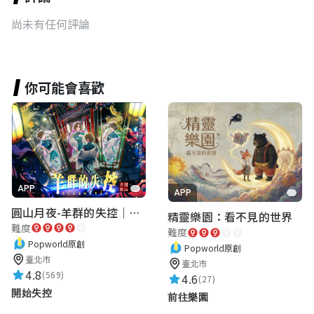
尚未有任何評論
你可能會喜歡
APP
APP
圓山月夜-羊群的失控｜圓山飯店 ARG實境解謎遊戲
精靈樂園：看不見的世界
難度
難度
Popworld原創
Popworld原創
臺北市
臺北市
4.8
(569)
4.6
(27)
開始失控
前往樂園