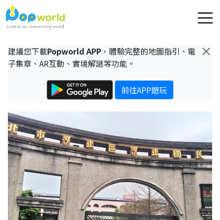
×
建議您下載
Popworld APP
，體驗完整的地圖指引、電
子集章、AR互動、實境解謎等功能。
前往APP遊玩