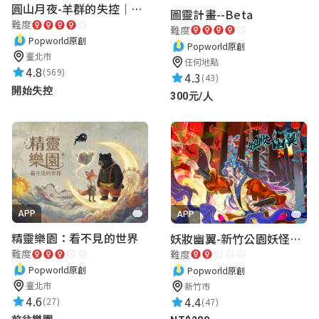
圓山月夜-羊群的失控｜圓山飯店 ARG實境解謎遊戲
圖靈計畫--Beta
難度
難度
Popworld原創
Popworld原創
臺北市
任何地點
4.8
(569)
4.3
(43)
開始失控
300元/人
APP
APP
精靈樂園：看不見的世界
妖妝幽翼-新竹公園妖怪懸疑事件
難度
難度
Popworld原創
Popworld原創
臺北市
新竹市
4.6
4.4
(27)
(47)