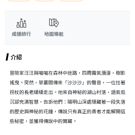
成績排行
地圖導航
介紹
冒險家汪汪與喵喵在森林中迷路，四周霧氣瀰漫，樹影
搖曳。突然，草叢間傳來「沙沙沙」的聲音，一位拄著
拐杖的長老緩緩走出。他來自神秘的湖山村落，語氣低
沉卻充滿智慧，告訴他們：陽明山深處隱藏著一段失落
的歷史與神秘的花鐘，傳說只有真正的勇者才能解開這
些秘密，並獲得傳說中的寶藏。