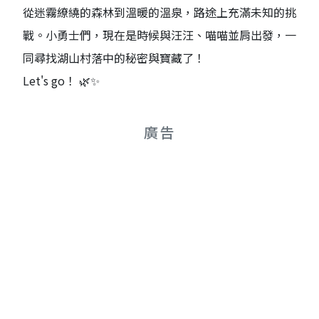
從迷霧繚繞的森林到溫暖的溫泉，路途上充滿未知的挑
戰。小勇士們，現在是時候與汪汪、喵喵並肩出發，一
同尋找湖山村落中的秘密與寶藏了！
Let's go！ 🌿✨
廣告