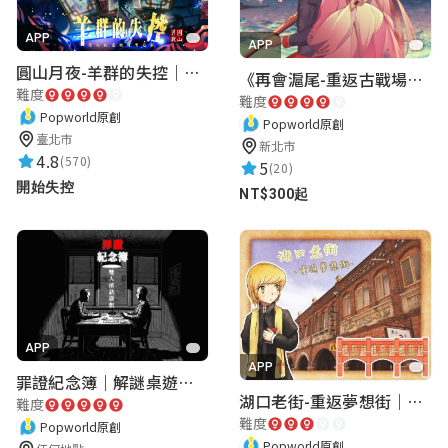
APP
APP
圓山月夜-羊群的失控｜圓山飯店 ARG實境解謎遊戲
《再會滬尾-重返古戰場》｜淡水老街實境遊戲｜實體遊戲盒
難度
難度
Popworld原創
Popworld原創
臺北市
新北市
4.8
(570)
5
(20)
開始失控
NT$300起
APP
APP
罪證紀念簿｜解謎桌遊｜警匪偵訊｜室內遊戲
湖口老街-重返夢想街｜新竹老街城市解謎
難度
難度
Popworld原創
Popworld原創