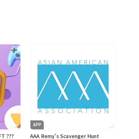
APP
FT ???
AAA Remy's Scavenger Hunt