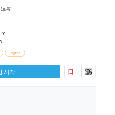
(보통)
-01
3
English
임 시작