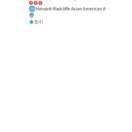
Harvard-Radcliffe Asian American Association
5
(4)