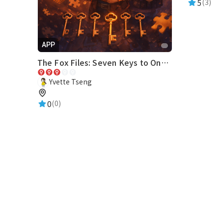
5
(3)
APP
The Fox Files: Seven Keys to One Truth
Yvette Tseng
0
(0)