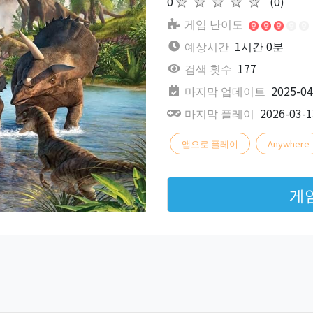
0
★★★★★
(0)
게임 난이도
예상시간
1시간 0분
검색 횟수
177
마지막 업데이트
2025-04
마지막 플레이
2026-03-1
앱으로 플레이
Anywhere
게