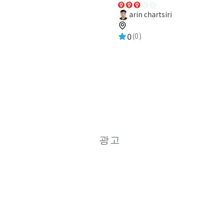
arin chartsiri
0
(0)
광고