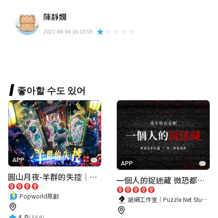
陳靜嫺
★★★★★
2021-08-04 16:10:59
좋아할 수도 있어
APP
APP
圓山月夜-羊群的失控｜圓山飯店 ARG實境解謎遊戲
一個人的捉迷藏 微恐都市傳說
Popworld原創
謎網工作室｜Puzzle Net Studio
4.8
(569)