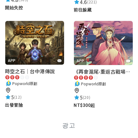
4.6
(221)
開始失控
前往躲藏
APP
APP
時空之石｜台中港傳說
《再會滬尾-重返古戰場》｜淡水老街實境遊戲｜實體遊戲盒
Popworld原創
Popworld原創
5
5
(12)
(20)
出發冒險
NT$300起
광고