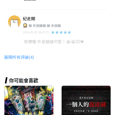
紀走開
蹦 來個蹦蹦 蹦 來個蹦
★★★★★
2025-05-02 20:47:25
很讚喔 外星貓貓可愛！😭😭🐱💗
展開所有評論(4)
欸嘿
世界的冒險者
★★★★★
2025-05-01 09:51:07
你可能會喜歡
不覺得喵喵很可愛嗎
白若遙.
蹦 來個蹦蹦 蹦 來個蹦