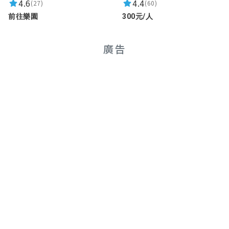
4.6
4.4
(27)
(60)
前往樂園
300元/人
廣告