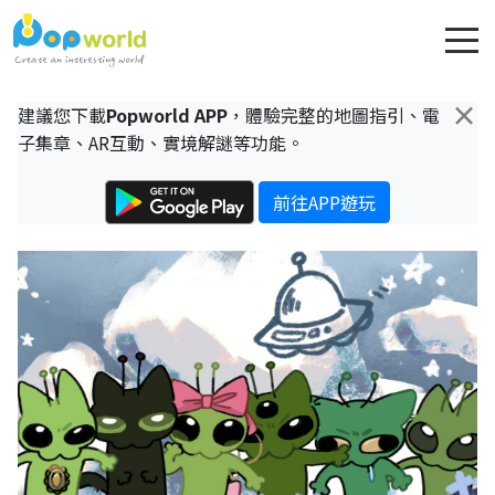
×
建議您下載
Popworld APP
，體驗完整的地圖指引、電
子集章、AR互動、實境解謎等功能。
前往APP遊玩