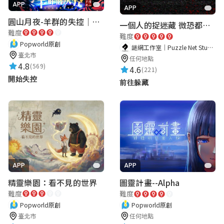
★★★★★
2025-05-01 09:51:04
APP
APP
圓山月夜-羊群的失控｜圓山飯店 ARG實境解謎遊戲
我覺得很棒🌚🌚🌚☝🏻
一個人的捉迷藏 微恐都市傳說
難度
難度
Popworld原創
謎網工作室｜Puzzle Net Studio
臺北市
任何地點
4.8
(569)
4.6
(221)
開始失控
前往躲藏
APP
APP
精靈樂園：看不見的世界
圖靈計畫--Alpha
難度
難度
Popworld原創
Popworld原創
臺北市
任何地點