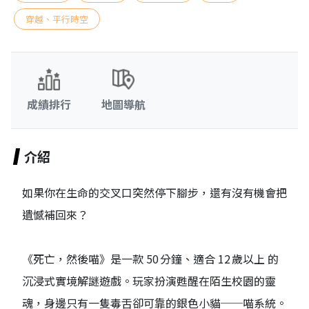
穿越、平行時空
成績排行
地圖導航
介紹
如果你在生命的交叉口突然停下腳步，還有沒有機會把
遺憾補回來？
《死亡，然後喵》是一款 50 分鐘、適合 12 歲以上 的
沉浸式實境解謎遊戲。玩家扮演甦醒在陌生校園的靈
魂，身邊只有一隻毒舌卻可靠的銀色小貓──喵系統。