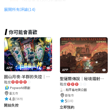
★★★★★
2025-09-22 08:29:50
展開所有評論(14)
(花女學生)20720-邱芮楹
你可能會喜歡
★★★★★
2025-09-15 09:23:26
20814
★★★★★
2025-09-12 15:07:55
APP
APP
圓山月夜-羊群的失控｜圓山飯店 ARG實境解謎遊戲
聖薩爾傳說｜秘境鐳射激戰
難度
難度
妍 陳
Popworld原創
和平島地質公園
★★★★★
2025-09-12 15:05:13
臺北市
基隆市
4.8
(569)
5
(10)
開始失控
立即預約