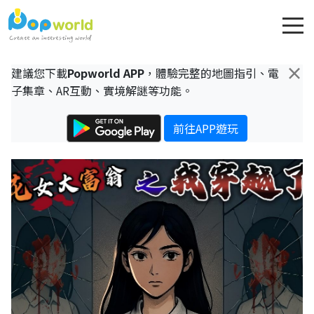
×
建議您下載
Popworld APP
，體驗完整的地圖指引、電
子集章、AR互動、實境解謎等功能。
前往APP遊玩