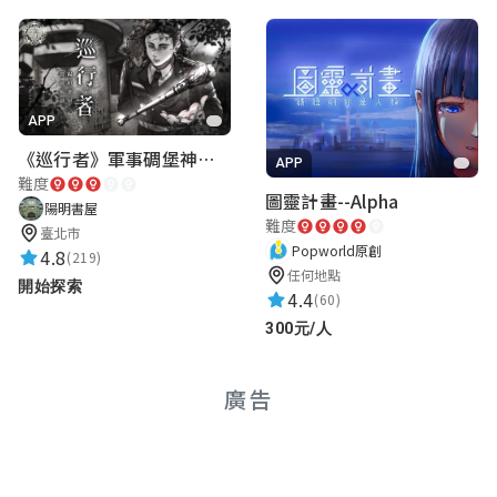
甄甄 李
★★★★★
2025-09-11 11:08:06
APP
芯菱 梁
《巡行者》軍事碉堡神秘探索｜陽明書屋實境遊戲
★★★★★
APP
2025-09-11 11:08:00
難度
圖靈計畫--Alpha
陽明書屋
難度
臺北市
Popworld原創
地檢鼠X
4.8
(219)
任何地點
★★★★★
開始探索
2025-05-08 15:39:55
4.4
(60)
300元/人
國際知名漢學家馬悅然
廣告
世界的開拓者
★★★★★
2025-05-08 15:29:10