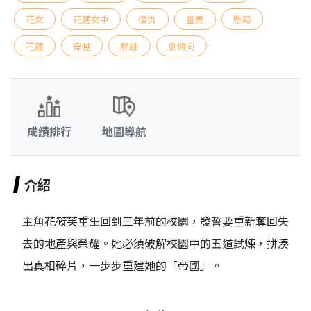
花女
花蓮女中
復仇
靈異
懸疑
花蓮
穿越
解謎
劇情向
成績排行
地圖導航
介紹
主角花筱芙重生回到三年前的校園，發誓要重新奪回失
去的地產與榮耀。她必須破解校園中的五道試煉，拼湊
出真相碎片，一步步重建她的「帝國」。