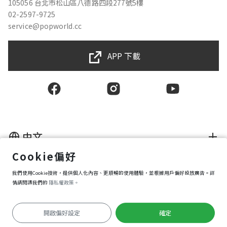
105056 台北市松山區八德路四段277號5樓
02-2597-9725
service@popworld.cc
APP 下載
中文
Cookie偏好
使用者授權合約
我們使用Cookie技術，提供個人化內容、更順暢的使用體驗，並根據用戶偏好投放廣告。詳
隱私權保護政策
資訊安全政策
情請閱讀我們的
隱私權政策。
購買條款
Cookie 偏好設定
開啟偏好設定
確定
Copyright © 2025 Popworld Inc. All Rights Reserved.
前往APP遊玩