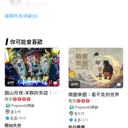
旅途展開
★★★★★
2025-05-08 15:32:27
展開所有評論(6)
四葉草
你可能會喜歡
★★★★★
2025-05-08 15:12:58
地檢鼠X
★★★★★
2025-05-08 14:52:32
APP
APP
圓山月夜-羊群的失控｜圓山飯店 ARG實境解謎遊戲
精靈樂園：看不見的世界
難度
모윤
難度
Popworld原創
Popworld原創
★★★★★
2025-05-08 14:48:11
臺北市
臺北市
4.8
(569)
4.6
(27)
開始失控
前往樂園