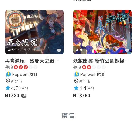
APP
APP
再會滬尾—致那天之後的你｜淡水老街實境遊戲｜實體遊戲盒
妖妝幽翼-新竹公園妖怪懸疑事件
難度
難度
Popworld原創
Popworld原創
新北市
新竹市
4.7
4.4
(145)
(47)
NT$300起
NT$280
廣告