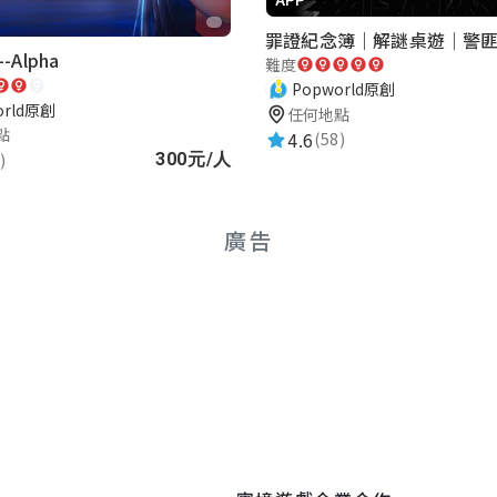
化，建議當地觀光局直接買下來吧！
Alpha
難度
Popworld原創
orld原創
任何地點
點
4.6
(58)
)
300元/人
難度適中
廣告
的照片還有文字，我就像是也跟著阿富的歷程，細細品味