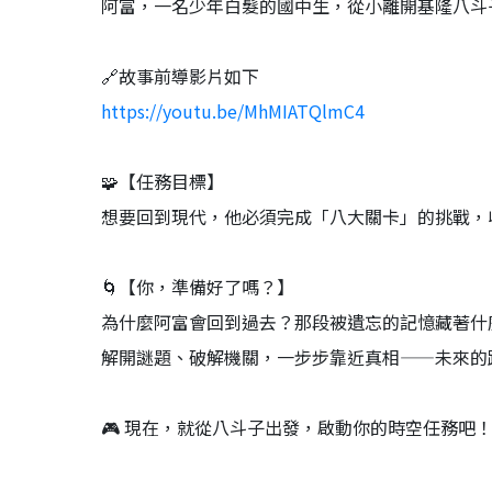
阿富，一名少年白髮的國中生，從小離開基隆八斗
🔗故事前導影片如下
https://youtu.be/MhMIATQlmC4
🧩【任務目標】
想要回到現代，他必須完成「八大關卡」的挑戰，
🌀【你，準備好了嗎？】
為什麼阿富會回到過去？那段被遺忘的記憶藏著什
解開謎題、破解機關，一步步靠近真相——未來的
🎮 現在，就從八斗子出發，啟動你的時空任務吧