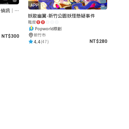
APP
罪證紀念簿｜解謎桌遊｜警匪偵訊｜室內遊戲
妖妝幽翼-新竹公園妖怪懸疑事件
難度
Popworld原創
新竹市
NT$300
4.4
(47)
NT$280