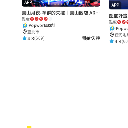
APP
題目難度適中，故事皆取材自當地風俗文
APP
圓山月夜-羊群的失控｜圓山飯店 ARG實境解謎遊戲
圖靈計畫--
難度
難度
Popworld原創
郭心欣
Popw
臺北市
★★★★★
任何地
2025-07-30 14:47:23
4.8
(569)
開始失控
4.4
(60
使用各科元素設計謎題，題目多元有趣，
褚煜凱
★★★★★
2025-07-30 05:38:44
海有魂，岸有神，雞籠有八斗。看著謎題
歷史的記憶。
張惟晴
★★★★★
2025-07-29 13:37:03