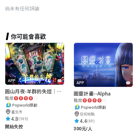
尚未有任何評論
你可能會喜歡
APP
APP
圓山月夜-羊群的失控｜圓山飯店 ARG實境解謎遊戲
圖靈計畫--Alpha
難度
難度
Popworld原創
Popworld原創
臺北市
任何地點
4.8
(569)
4.4
(60)
開始失控
300元/人