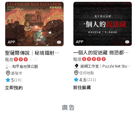
APP
APP
一個人的捉迷藏 微恐都市傳說
聖薩爾傳說｜秘境鐳射激戰
難度
難度
謎網工作室｜Puzzle Net Studio
和平島地質公園
任何地點
基隆市
4.6
5
(221)
(10)
前往躲藏
立即預約
廣告