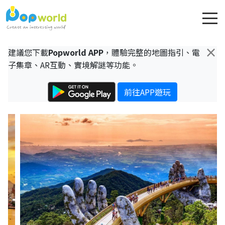
×
建議您下載
Popworld APP
，體驗完整的地圖指引、電
子集章、AR互動、實境解謎等功能。
前往APP遊玩