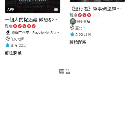
《巡行者》軍事碉堡神秘探索｜陽明書屋實境遊戲
APP
難度
一個人的捉迷藏 微恐都市傳說
陽明書屋
難度
臺北市
謎網工作室｜Puzzle Net Studio
4.8
(219)
任何地點
開始探索
4.6
(221)
前往躲藏
廣告