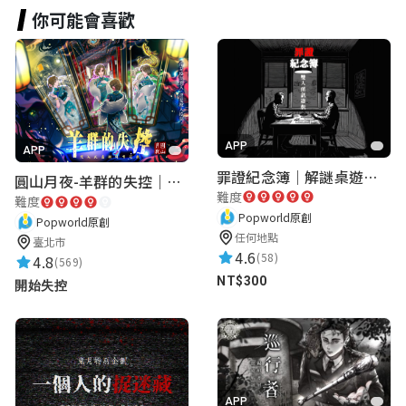
你可能會喜歡
APP
APP
罪證紀念簿｜解謎桌遊｜警匪偵訊｜室內遊戲
圓山月夜-羊群的失控｜圓山飯店 ARG實境解謎遊戲
難度
難度
Popworld原創
Popworld原創
任何地點
臺北市
4.6
(58)
4.8
(569)
NT$300
開始失控
APP