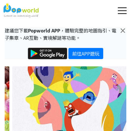
×
建議您下載
Popworld APP
，體驗完整的地圖指引、電
子集章、AR互動、實境解謎等功能。
前往APP遊玩