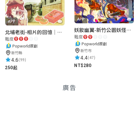
APP
APP
妖妝幽翼-新竹公園妖怪懸疑事件
北埔老街-相片的回憶｜新竹老街城市解謎
難度
難度
Popworld原創
Popworld原創
新竹市
新竹縣
4.4
(47)
4.6
(99)
NT$280
250起
廣告