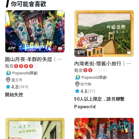
你可能會喜歡
APP
APP
圓山月夜-羊群的失控｜圓山飯店 ARG實境解謎遊戲
內灣老街-懷舊小旅行｜新竹老街城市解謎
難度
難度
Popworld原創
Popworld原創
臺北市
新竹縣
4.8
(569)
4.6
(57)
開始失控
50人以上限定，請另聯繫
Popworld