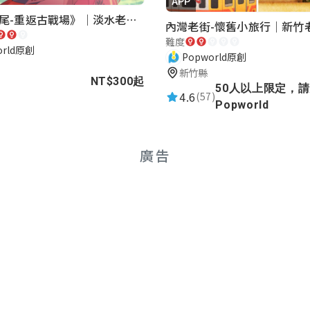
APP
《再會滬尾-重返古戰場》｜淡水老街實境遊戲｜實體遊戲盒
難度
orld原創
Popworld原創
新竹縣
NT$300起
50人以上限定，
4.6
(57)
Popworld
廣告