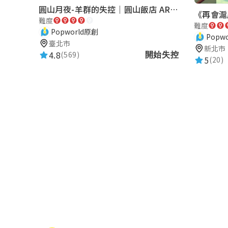
圓山月夜-羊群的失控｜圓山飯店 ARG實境解謎遊戲
難度
難度
Popworld原創
Popw
臺北市
新北市
4.8
(569)
開始失控
5
(20)