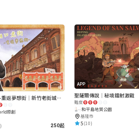
APP
聖薩爾傳說｜秘境鐳射激戰
湖口老街-重返夢想街｜新竹老街城市解謎
難度
和平島地質公園
orld原創
基隆市
5
(10)
)
250起