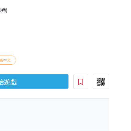
普通)
體中文
始遊戲