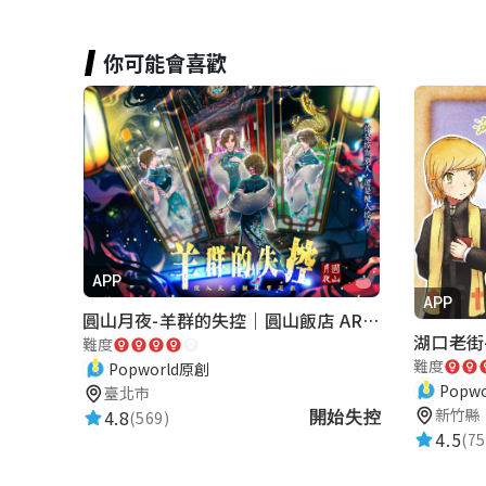
你可能會喜歡
APP
APP
圓山月夜-羊群的失控｜圓山飯店 ARG實境解謎遊戲
難度
難度
Popworld原創
Popw
臺北市
新竹縣
4.8
(569)
開始失控
4.5
(75