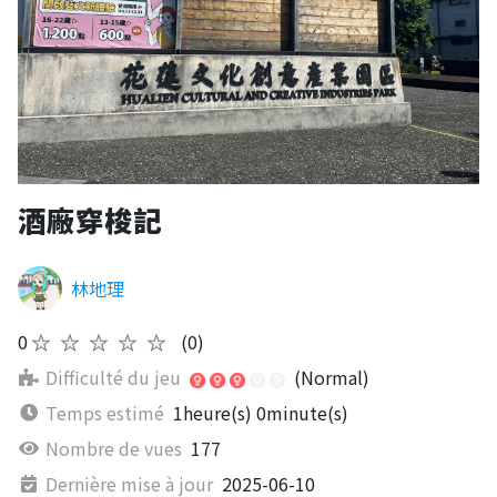
酒廠穿梭記
林地理
0
★★★★★
(0)
Difficulté du jeu
(Normal)
Temps estimé
1heure(s) 0minute(s)
Nombre de vues
177
Dernière mise à jour
2025-06-10