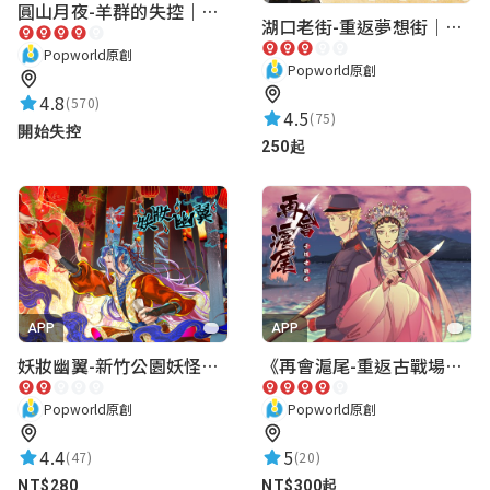
圓山月夜-羊群的失控｜圓山飯店 ARG實境解謎遊戲
湖口老街-重返夢想街｜新竹老街城市解謎
Popworld原創
Popworld原創
4.8
(570)
4.5
(75)
開始失控
250起
APP
APP
妖妝幽翼-新竹公園妖怪懸疑事件
《再會滬尾-重返古戰場》｜淡水老街實境遊戲｜實體遊戲盒
Popworld原創
Popworld原創
4.4
5
(47)
(20)
NT$280
NT$300起