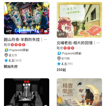
APP
APP
圓山月夜-羊群的失控｜圓山飯店 ARG實境解謎遊戲
北埔老街-相片的回憶｜新竹老街城市解謎
難度
難度
Popworld原創
Popworld原創
臺北市
新竹縣
4.8
(569)
4.6
(99)
開始失控
250起