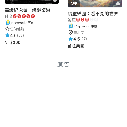
APP
APP
罪證紀念簿｜解謎桌遊｜警匪偵訊｜室內遊戲
精靈樂園：看不見的世界
難度
難度
Popworld原創
Popworld原創
任何地點
臺北市
4.6
(58)
4.6
(27)
NT$300
前往樂園
廣告