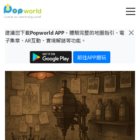
×
建議您下載
Popworld APP
，體驗完整的地圖指引、電
子集章、AR互動、實境解謎等功能。
前往APP遊玩