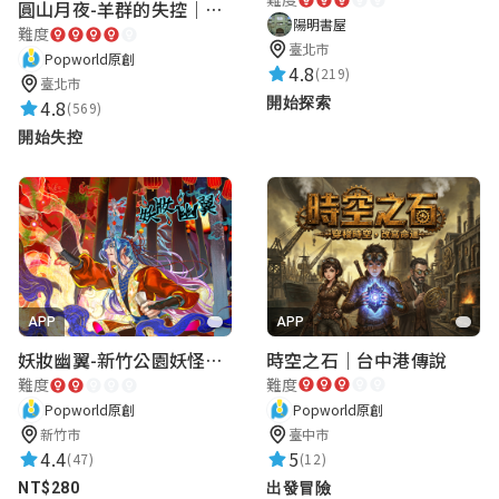
圓山月夜-羊群的失控｜圓山飯店 ARG實境解謎遊戲
陽明書屋
難度
臺北市
Popworld原創
4.8
(219)
臺北市
開始探索
4.8
(569)
開始失控
APP
APP
時空之石｜台中港傳說
妖妝幽翼-新竹公園妖怪懸疑事件
難度
難度
Popworld原創
Popworld原創
臺中市
新竹市
5
4.4
(12)
(47)
出發冒險
NT$280