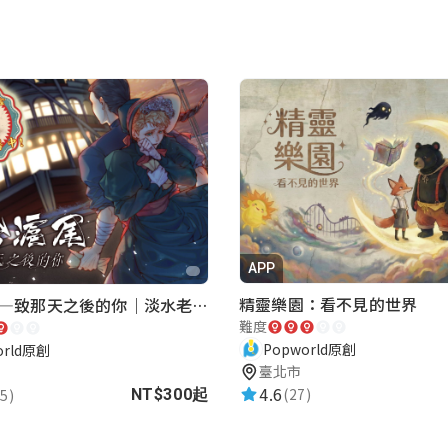
APP
精靈樂園：看不見的世界
再會滬尾—致那天之後的你｜淡水老街實境遊戲｜實體遊戲盒
難度
Popworld原創
orld原創
臺北市
4.6
(27)
5)
NT$300起