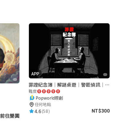
APP
罪證紀念簿｜解謎桌遊｜警匪偵訊｜室內遊戲
難度
Popworld原創
任何地點
4.6
(58)
NT$300
前往樂園