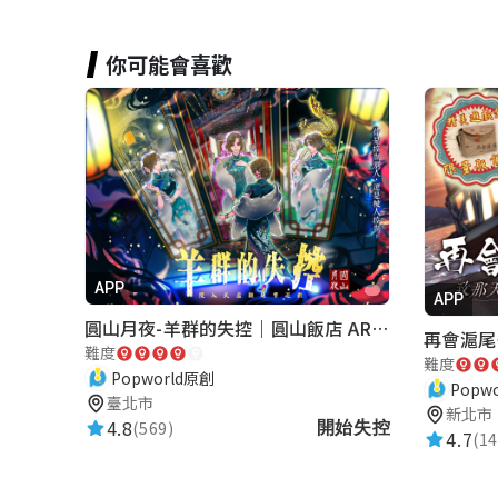
你可能會喜歡
APP
APP
圓山月夜-羊群的失控｜圓山飯店 ARG實境解謎遊戲
難度
難度
Popworld原創
Popw
臺北市
新北市
4.8
(569)
開始失控
4.7
(14