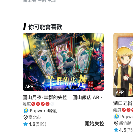
你可能會喜歡
APP
APP
圓山月夜-羊群的失控｜圓山飯店 ARG實境解謎遊戲
難度
難度
Popworld原創
Popw
臺北市
新竹縣
4.8
(569)
開始失控
4.5
(75