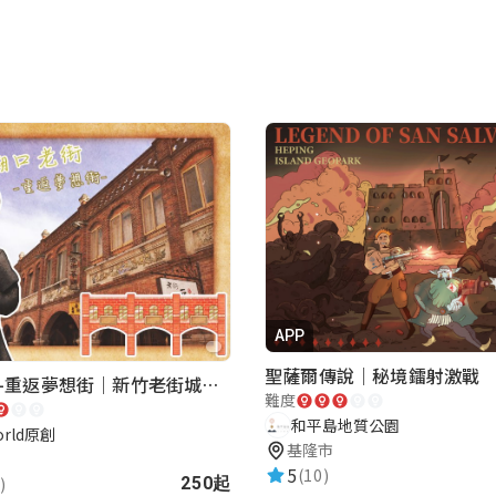
APP
聖薩爾傳說｜秘境鐳射激戰
湖口老街-重返夢想街｜新竹老街城市解謎
難度
和平島地質公園
orld原創
基隆市
5
(10)
)
250起