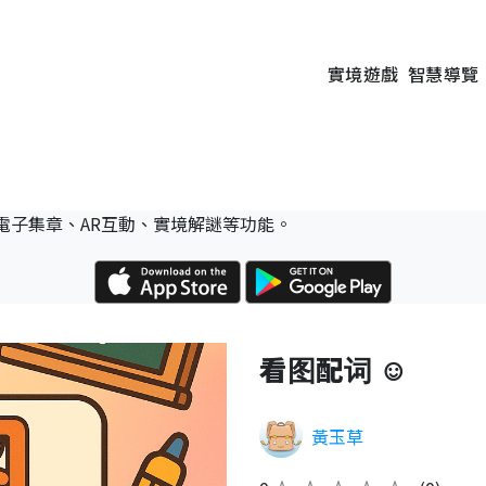
實境遊戲
智慧導覽
電子集章、AR互動、實境解謎等功能。
看图配词 ☺️
黃玉草