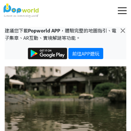
×
建議您下載
Popworld APP
，體驗完整的地圖指引、電
子集章、AR互動、實境解謎等功能。
前往APP遊玩