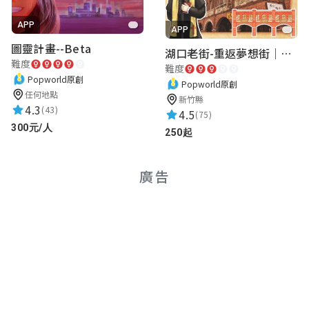
APP
APP
圖靈計畫--Beta
湖口老街-重返夢想街｜新竹老街城市解謎
難度
難度
Popworld原創
Popworld原創
任何地點
新竹縣
4.3
(43)
4.5
(75)
300元/人
250起
廣告