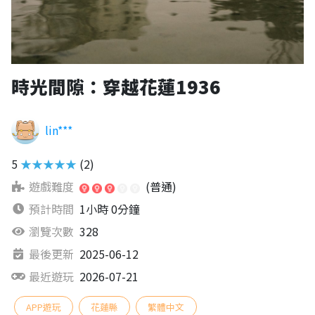
時光間隙：穿越花蓮1936
lin***
5
★★★★★
(2)
遊戲難度
(普通)
預計時間
1小時 0分鐘
瀏覽次數
328
最後更新
2025-06-12
最近遊玩
2026-07-21
APP遊玩
花蓮縣
繁體中文