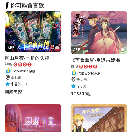
你可能會喜歡
APP
APP
圓山月夜-羊群的失控｜圓山飯店 ARG實境解謎遊戲
《再會滬尾-重返古戰場》｜淡水老街實境遊戲｜實體遊戲盒
難度
難度
Popworld原創
Popworld原創
臺北市
新北市
4.8
(569)
5
(20)
開始失控
NT$300起