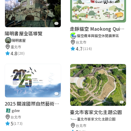
走靜貓空 Maokong Quiet Walks
陽明書屋全區導覽
貓空纜車與貓空休閒農業區
陽明書屋
台北市
臺北市
4.7
(116)
4.8
(20)
2025 關渡國際自然藝術季 Guandu International Nature Art Festival
gdee
臺北市客家文化主題公園
台北市
臺北市客家文化主題公園
5
(173)
台北市