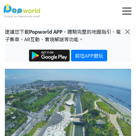
×
建議您下載
Popworld APP
，體驗完整的地圖指引、電
子集章、AR互動、實境解謎等功能。
前往APP遊玩