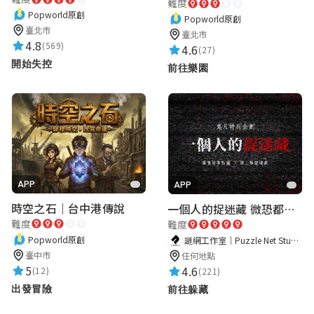
難度
Popworld原創
Popworld原創
臺北市
臺北市
4.8
(569)
4.6
(27)
開始失控
前往樂園
APP
APP
時空之石｜台中港傳說
一個人的捉迷藏 微恐都市傳說
難度
難度
Popworld原創
謎網工作室｜Puzzle Net Studio
臺中市
任何地點
5
4.6
(12)
(221)
出發冒險
前往躲藏