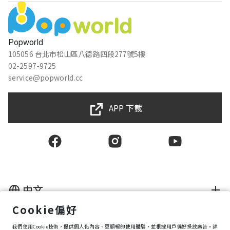
Popworld
105056 台北市松山區八德路四段277號5樓
02-2597-9725
service@popworld.cc
APP 下載
中文
Cookie偏好
使用者授權合約
我們使用Cookie技術，提供個人化內容、更順暢的使用體驗，並根據用戶偏好投放廣告。詳
隱私權保護政策