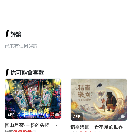
評論
尚未有任何評論
你可能會喜歡
APP
APP
圓山月夜-羊群的失控｜圓山飯店 ARG實境解謎遊戲
精靈樂園：看不見的世界
難度