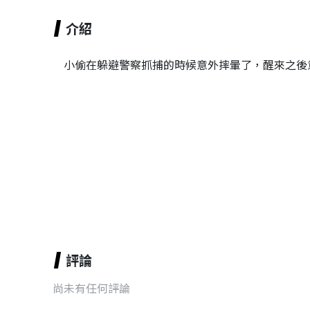
介紹
小偷在躲避警察抓捕的時候意外摔暈了，醒來之後
評論
尚未有任何評論