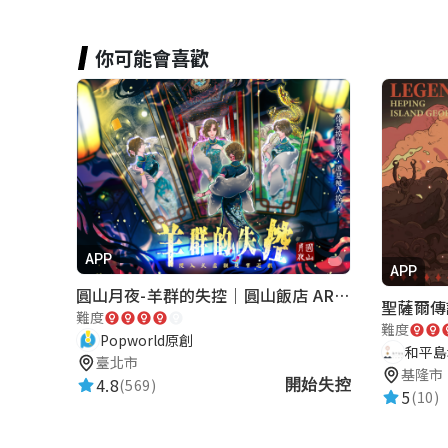
你可能會喜歡
APP
APP
圓山月夜-羊群的失控｜圓山飯店 ARG實境解謎遊戲
聖薩爾傳
難度
難度
Popworld原創
和平島
臺北市
基隆市
4.8
(569)
開始失控
5
(10)