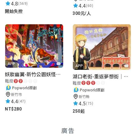
4.8
(569)
4.4
(60)
故事有趣，藉著故事與遊戲的帶領，可以認
開始失控
300元/人
識龍津地名的由來，查訪學校內熟悉的場
所，期待遊戲開發者的下一款解謎遊戲！
chu***
★★★★★
2025-07-20 00:24:48
APP
故事可愛耶，題目有些需要腦力激盪，想了
APP
一陣子，不過突然靈光一現就會很好解哈哈
妖妝幽翼-新竹公園妖怪懸疑事件
湖口老街-重返夢想街｜新竹老街城市解謎
哈
難度
難度
Popworld原創
Popworld原創
新竹市
新竹縣
4.4
(47)
4.5
(75)
詹惠萍
NT$280
250起
★★★★★
2025-07-19 23:42:54
故事有趣，互動設計用心
廣告