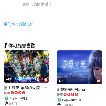
很用心的好遊戲！
goose
展開所有評論(10)
★★★★★
2025-07-21 11:16:40
認真需要動腦的遊戲，解題成功後會有成就
感
你可能會喜歡
YU
★★★★★
2025-07-20 16:03:43
劇情緊扣，解謎方式多元超級好玩
APP
APP
圓山月夜-羊群的失控｜圓山飯店 ARG實境解謎遊戲
圖靈計畫--Alpha
難度
難度
Coco Xiao
Popworld原創
Popworld原創
★★★★★
2025-07-20 08:29:27
臺北市
任何地點