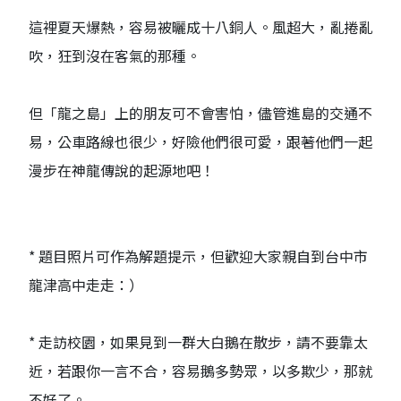
這裡夏天爆熱，容易被曬成十八銅人。風超大，亂捲亂
吹，狂到沒在客氣的那種。
但「龍之島」上的朋友可不會害怕，儘管進島的交通不
易，公車路線也很少，好險他們很可愛，跟著他們一起
漫步在神龍傳說的起源地吧！
* 題目照片可作為解題提示，但歡迎大家親自到台中市
龍津高中走走：）
* 走訪校園，如果見到一群大白鵝在散步，請不要靠太
近，若跟你一言不合，容易鵝多勢眾，以多欺少，那就
不好了。