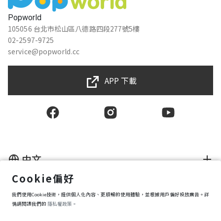
Popworld
105056 台北市松山區八德路四段277號5樓
02-2597-9725
service@popworld.cc
APP 下載
中文
Cookie偏好
使用者授權合約
我們使用Cookie技術，提供個人化內容、更順暢的使用體驗，並根據用戶偏好投放廣告。詳
隱私權保護政策
資訊安全政策
情請閱讀我們的
隱私權政策。
購買條款
Cookie 偏好設定