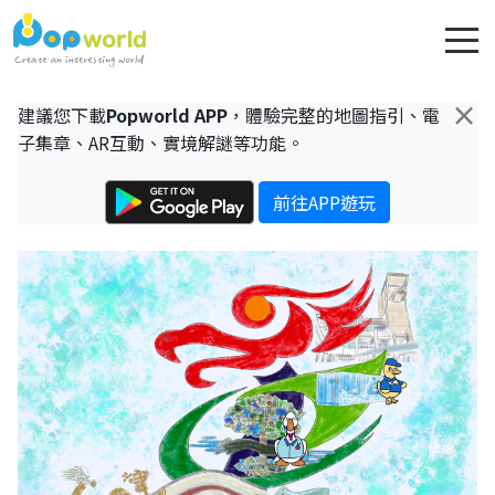
×
建議您下載
Popworld APP
，體驗完整的地圖指引、電
子集章、AR互動、實境解謎等功能。
前往APP遊玩