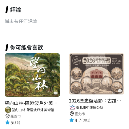
評論
尚未有任何評論
你可能會喜歡
2026歷史復活節：古蹟尋章 | 智慧導覽 × 拾光尋禮
望向山林-陳澄波戶外美術館
臺北市中正區公所
望向山林-陳澄波戶外美術館
臺北市
嘉義市
4.7
(381)
5
(36)