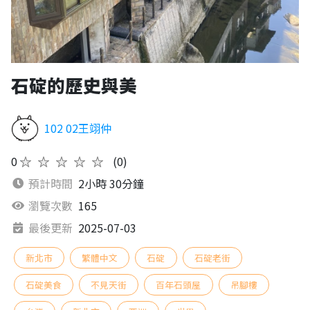
石碇的歷史與美
102 02王翊仲
0
★★★★★
(0)
預計時間
2小時 30分鐘
瀏覽次數
165
最後更新
2025-07-03
新北市
繁體中文
石碇
石碇老街
石碇美食
不見天街
百年石頭屋
吊腳樓