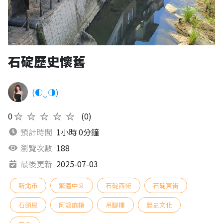
石碇歷史懷舊
(◐‿◑)
0
★★★★★
(0)
預計時間
1小時 0分鐘
瀏覽次數
188
最後更新
2025-07-03
新北市
繁體中文
石碇西街
石碇東街
石頭屋
阿嬤麻糬
吊腳樓
歷史文化