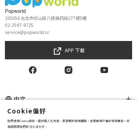
Popworld
105056 台北市松山區八德路四段277號5樓
02-2597-9725
service@popworld.cc
APP 下載
中文
Cookie偏好
使用者授權合約
我們使用Cookie技術，提供個人化內容、更順暢的使用體驗，並根據用戶偏好投放廣告。詳
隱私權保護政策
資訊安全政策
情請閱讀我們的
隱私權政策。
購買條款
Cookie 偏好設定