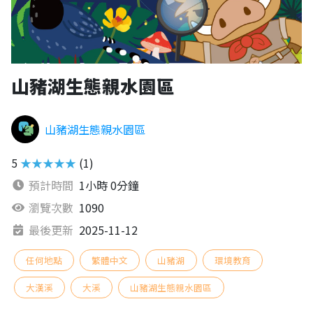
山豬湖生態親水園區
山豬湖生態親水園區
5
★★★★★
(1)
預計時間
1小時 0分鐘
瀏覽次數
1090
最後更新
2025-11-12
任何地點
繁體中文
山豬湖
環境教育
大漢溪
大溪
山豬湖生態親水園區