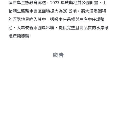
溪右岸生態教育廊道，2023 年啟動地質公園計畫，山
豬湖生態親水園區面積擴大為28 公頃，將大漢溪獨特
的河階地景納入其中，透過中庄吊橋與左岸中庄調整
池、大嵙崁親水園區串聯，提供完整且高品質的水岸環
境遊憩體驗!
廣告