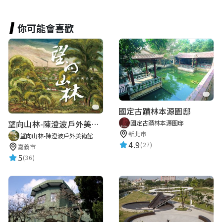
你可能會喜歡
國定古蹟林本源園邸
望向山林-陳澄波戶外美術館
國定古蹟林本源園邸
新北市
望向山林-陳澄波戶外美術館
4.9
(27)
嘉義市
5
(36)