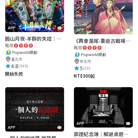
APP
APP
圓山月夜-羊群的失控｜圓山飯店 ARG實境解謎遊戲
《再會滬尾-重返古戰場》｜淡水老街實境遊戲｜實體遊戲盒
難度
難度
Popworld原創
Popworld原創
臺北市
新北市
4.8
(569)
5
(20)
開始失控
NT$300起
APP
APP
罪證紀念簿｜解謎桌遊｜警匪偵訊｜室內遊戲
一個人的捉迷藏 微恐都市傳說