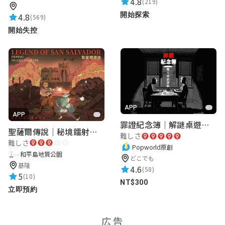
4.8
(219)
開始探索
4.8
(569)
開始失控
APP
APP
罪證紀念簿｜解謎桌遊｜警匪偵訊｜室內遊戲
聖薩爾傳說｜秘境鐳射激戰
難しさ
難しさ
Popworld原創
和平島地質公園
どこでも
基隆
4.6
(58)
5
(10)
NT$300
立即預約
広告