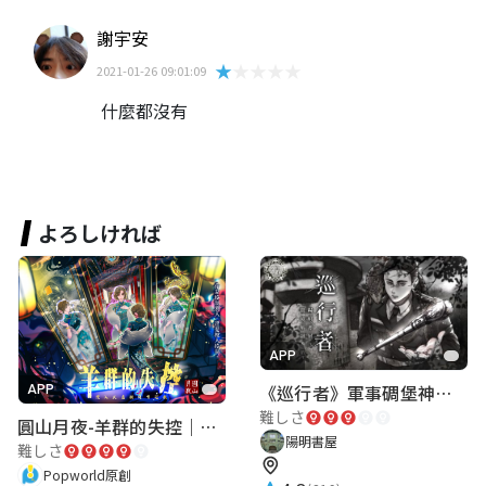
謝宇安
★★★★★
2021-01-26 09:01:09
什麼都沒有
よろしければ
APP
《巡行者》軍事碉堡神秘探索｜陽明書屋實境遊戲
APP
難しさ
圓山月夜-羊群的失控｜圓山飯店 ARG實境解謎遊戲
陽明書屋
難しさ
Popworld原創