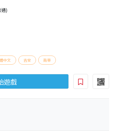
普通)
體中文
吉安
南華
始遊戲