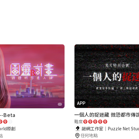
APP
一個人的捉迷藏 微恐都市傳
-Beta
難度
謎網工作室｜Puzzle Net Stud
orld原創
任何地點
點