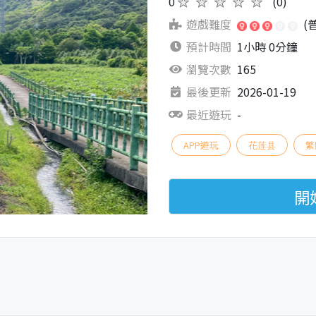
0
★★★★★
(0)
遊戲難度
(
預計時間
1小時 0分鐘
瀏覽次數
165
最後更新
2026-01-19
最近遊玩
-
APP遊玩
花莲县
繁
開