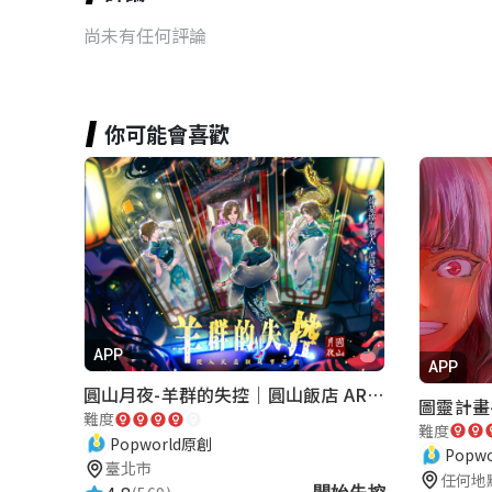
尚未有任何評論
你可能會喜歡
APP
APP
圓山月夜-羊群的失控｜圓山飯店 ARG實境解謎遊戲
圖靈計畫-
難度
難度
Popworld原創
Popw
臺北市
任何地