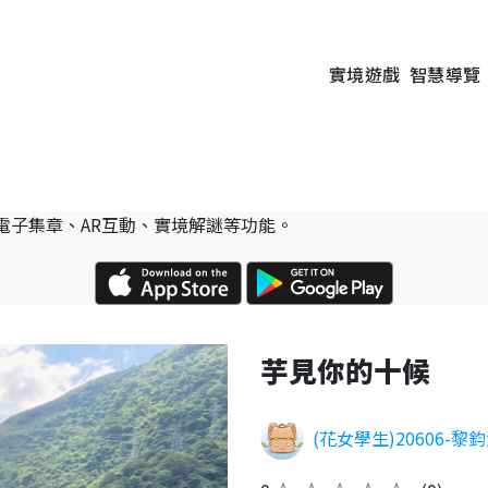
實境遊戲
智慧導覽
電子集章、AR互動、實境解謎等功能。
芋見你的十候
(花女學生)20606-黎