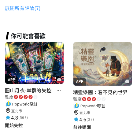
展開所有評論(7)
劉怡琪
★★★★★
2026-01-25 16:21:09
巴拉巴拉~~
你可能會喜歡
劉怡欣
★★★★★
2026-01-25 16:18:38
巴拉巴拉
APP
APP
圓山月夜-羊群的失控｜圓山飯店 ARG實境解謎遊戲
精靈樂園：看不見的世界
難度
難度
Sarah Lin
Popworld原創
Popworld原創
★★★★★
2026-01-24 21:26:27
臺北市
臺北市
4.8
(569)
4.6
(27)
很順暢
開始失控
前往樂園