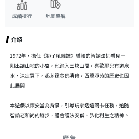
成績排行
地圖導航
介紹
1972年，擔任《獅子吼雜誌》編輯的智諭法師看見一
則出讓山地的小啓，他踏入三峽山間，喜歡那兒有道泉
水，決定買下，起茅篷念佛清修，西蓮淨苑的歷史也因
此展開。
本遊戲以懷安堂為背景，引導玩家透過關卡任務，追隨
智諭老和尚的腳步，體會護法安僧、弘化利生之精神。
廣告