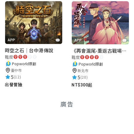
李宗阿育
★★★★★
2026-02-17 09:27:13
APP
Jenny FC Hu
APP
時空之石｜台中港傳說
《再會滬尾-重返古戰場》｜淡水老街實境遊戲｜實體遊戲盒
★★★★★
2026-01-24 23:43:46
難度
難度
Popworld原創
Popworld原創
臺中市
新北市
5
5
(12)
(20)
出發冒險
NT$300起
廣告