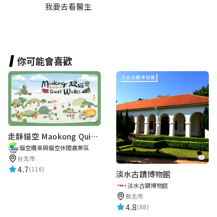
我要去看醫生
你可能會喜歡
走靜貓空 Maokong Quiet Walks
貓空纜車與貓空休閒農業區
台北市
4.7
(116)
淡水古蹟博物館
淡水古蹟博物館
新北市
4.8
(88)