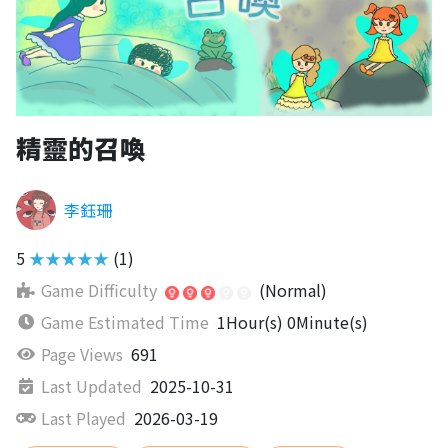
精靈的召喚
李鈺珊
5
★★★★★
(1)
Game Difficulty
(Normal)
Game Estimated Time
1Hour(s) 0Minute(s)
Page Views
691
Last Updated
2025-10-31
Last Played
2026-03-19