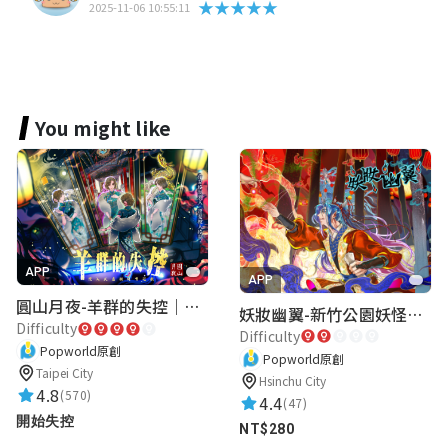
★★★★★
2025-11-06 10:55:11
You might like
APP
APP
圓山月夜-羊群的失控｜圓山飯店 ARG實境解謎遊戲
妖妝幽翼-新竹公園妖怪懸疑事件
Difficulty
Difficulty
Popworld原創
Popworld原創
Taipei City
Hsinchu City
4.8
(570)
4.4
(47)
開始失控
NT$280