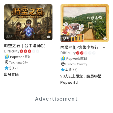
APP
APP
時空之石｜台中港傳說
內灣老街-懷舊小旅行｜新竹老街城市解謎
Difficulty
Difficulty
Popworld原創
Popworld原創
Taichung City
Hsinchu County
5
(12)
4.6
(57)
出發冒險
50人以上限定，請另聯繫
Popworld
Advertisement