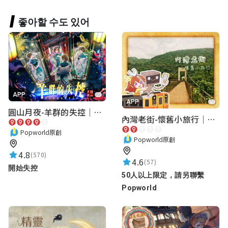
好大的月亮 你有看到嗎
좋아할 수도 있어
糜爛的垃圾
★★★★★
2020-10-31 04:59:56
哇月亮好大
APP
APP
圓山月夜-羊群的失控｜圓山飯店 ARG實境解謎遊戲
流浪の猫
內灣老街-懷舊小旅行｜新竹老街城市解謎
★★★★★
Popworld原創
2020-10-31 04:54:07
Popworld原創
超好玩的啦
4.8
(570)
4.6
(57)
希望別人不會把我當瘋子
開始失控
50人以上限定，請另聯繫
Popworld
我是一棵樹
★★★★★
2020-10-31 04:50:17