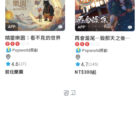
4.50分好冷
APP
APP
其實我喜歡湯包
精靈樂園：看不見的世界
再會滬尾—致那天之後的你｜淡水老街實境遊戲｜實體遊戲盒
★★★★★
2020-10-31 04:39:54
北商優秀
Popworld原創
Popworld原創
4.6
4.7
(27)
(145)
前往樂園
NT$300起
我是爆米花
★★★★★
2020-10-31 04:25:05
광고
爆米花喜歡
許先生
★★★★★
2020-10-31 04:19:10
酷