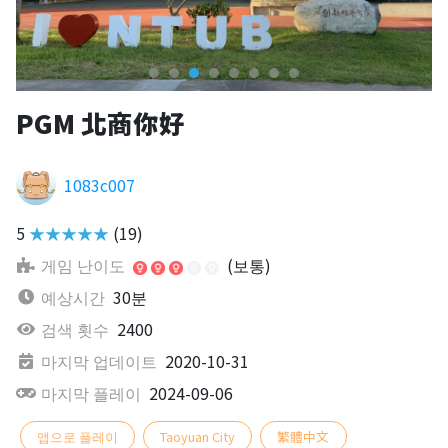
PGM 北商你好
1083c007
5
★★★★★
(19)
게임 난이도
(보통)
예상시간
30분
검색 횟수
2400
마지막 업데이트
2020-10-31
마지막 플레이
2024-09-06
앱으로 플레이
Taoyuan City
繁體中文