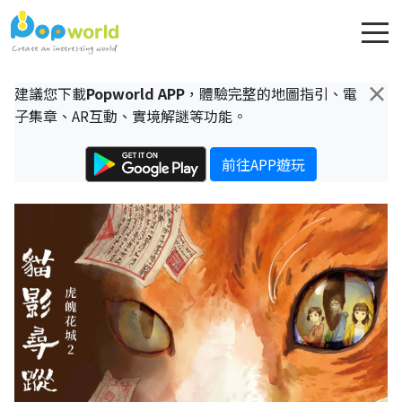
×
建議您下載
Popworld APP
，體驗完整的地圖指引、電
子集章、AR互動、實境解謎等功能。
前往APP遊玩