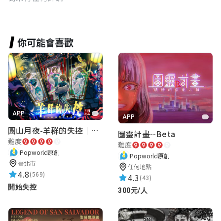
你可能會喜歡
APP
APP
圓山月夜-羊群的失控｜圓山飯店 ARG實境解謎遊戲
圖靈計畫--Beta
難度
難度
Popworld原創
Popworld原創
臺北市
任何地點
4.8
(569)
4.3
(43)
開始失控
300元/人