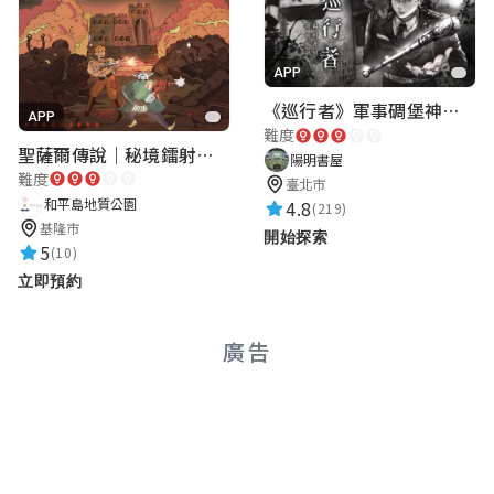
APP
《巡行者》軍事碉堡神秘探索｜陽明書屋實境遊戲
APP
難度
聖薩爾傳說｜秘境鐳射激戰
陽明書屋
難度
臺北市
和平島地質公園
4.8
(219)
基隆市
開始探索
5
(10)
立即預約
廣告