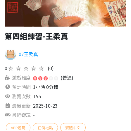
第四組練習-王柔真
07王柔真
0
★★★★★
(0)
遊戲難度
(普通)
預計時間
1小時 0分鐘
瀏覽次數
155
最後更新
2025-10-23
最近遊玩
-
APP遊玩
任何地點
繁體中文