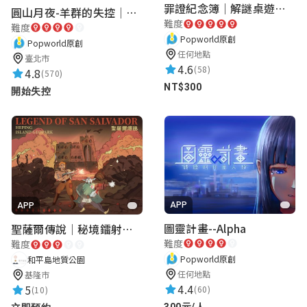
罪證紀念簿｜解謎桌遊｜警匪偵訊｜室內遊戲
圓山月夜-羊群的失控｜圓山飯店 ARG實境解謎遊戲
超好玩
難度
難度
Popworld原創
Popworld原創
任何地點
臺北市
4.6
Ting Han Chan
(58)
4.8
(570)
NT$300
★★★★★
開始失控
2020-10-30 14:01:09
學生會長真他媽胖
Angelina Yang
★★★★★
2020-10-30 14:00:50
APP
APP
可以在學校遊蕩很好玩
圖靈計畫--Alpha
聖薩爾傳說｜秘境鐳射激戰
難度
難度
Popworld原創
和平島地質公園
連心郁
任何地點
基隆市
★★★★★
4.4
5
2020-10-30 14:00:38
(60)
(10)
300元/人