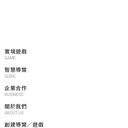
★★★★★
2020-10-30 13:59:49
^^¢¥¢¥√¢×~¶~¶」%‘「=‘°-
@+@8@90#
陳韻如
實境遊戲
★★★★★
2020-10-30 13:59:14
GAME
創作團隊很厲害，遊戲很酷！
智慧導覽
GUIDE
企業合作
王萱雅
BUSINESS
★★★★★
2020-10-30 13:58:49
關於我們
酷ㄛ
ABOUT US
創建導覽／遊戲