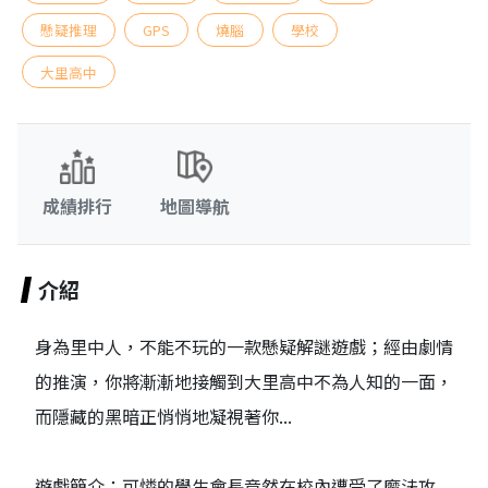
懸疑推理
GPS
燒腦
學校
大里高中
成績排行
地圖導航
介紹
身為里中人，不能不玩的一款懸疑解謎遊戲；經由劇情
的推演，你將漸漸地接觸到大里高中不為人知的一面，
而隱藏的黑暗正悄悄地凝視著你...
遊戲簡介：可憐的學生會長竟然在校內遭受了魔法攻