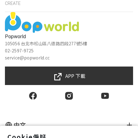
張宸瑞
CREATE
★★★★★
2020-10-30 13:45:34
. A A
d︵( °ω°)︵b
︶ ︶
Popworld
105056 台北市松山區八德路四段277號5樓
(( )( ))
02-2597-9725
(( )( ))
service@popworld.cc
APP 下載
莊政憲
★★★★★
2020-10-30 13:29:04
對面的胖老爹其實不錯吃
微楓
中文
★★★★★
2020-10-30 13:28:53
Cookie偏好